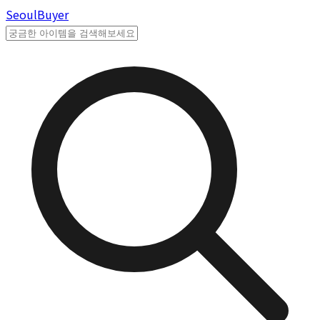
Seoul
Buyer