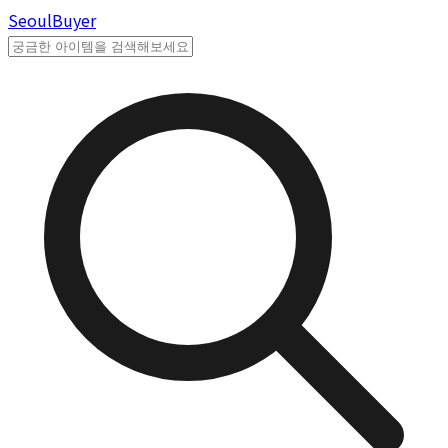
Seoul
Buyer