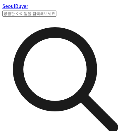
Seoul
Buyer