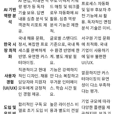
AI 면접, 비대면 역
주로 이력서 키워
프로세스 자동화
량 평가 등 독자
드 매칭 및 워크플
AI 기반
및 일부 후보자 추
기술 보유. 답변
로우 자동화에 AI
역량 분
천 기능에 AI 활
내용 심층 분석 및
활용. 심층 역량
석
용. 독자적인 면접
객관적 리포트 제
분석 기능은 제한
분석 기술은 미비.
공.
적.
국내 채용 문화,
글로벌 스탠다드
서구권 기업 문화
한국 시
정서, 복잡한 프로
기준으로, 국내 특
에 최적화. 국내
장 최적
세스를 완벽하게
수 환경 반영에 한
기업이 사용하기
화
반영. 유연한 커스
계. 별도 개발 필
에 일부 불편한
터마이징.
요.
UI/UX.
직관적이고 현대
기능은 강력하지
깔끔하지만 커스
사용자
적인 디자인. 채용
만 다소 복잡하고
터마이징의 유연
경험
담당자와 지원자
무거운 인터페이
성이 다소 부족하
(UI/UX)
모두에게 긍정적
스. 학습 시간 필
다는 평가.
인 경험 제공.
요.
기업 규모에 따라
합리적인 구독 모
높은 라이선스 비
도입 및
다양한 플랜을 제
델로 초기 도입 비
용과 별도의 컨설
유지 비
공하지만, 부가 기