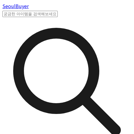
Seoul
Buyer