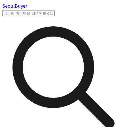
Seoul
Buyer