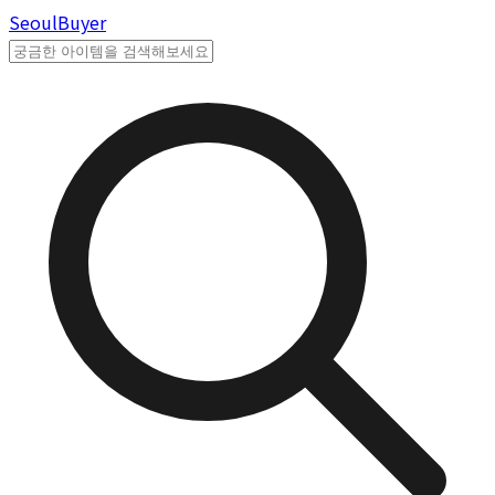
Seoul
Buyer