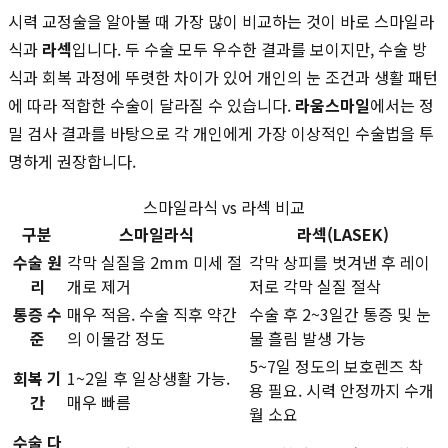
시력 교정술을 알아볼 때 가장 많이 비교하는 것이 바로 스마일라
식과
라섹
입니다. 두 수술 모두 우수한 결과를 보이지만, 수술 방
식과 회복 과정에 뚜렷한 차이가 있어 개인의 눈 조건과 생활 패턴
에 따라 적합한 수술이 달라질 수 있습니다.
라움스마일
에서는 정
밀 검사 결과를 바탕으로 각 개인에게 가장 이상적인 수술법을 투
명하게 권장합니다.
스마일라식 vs 라섹 비교
구분
스마일라식
라섹(LASEK)
수술 원
각막 실질을 2mm 미세 절
각막 상피를 벗겨낸 후 레이
리
개로 제거
저로 각막 실질 절삭
통증 수
매우 적음. 수술 직후 약간
수술 후 2~3일간 통증 및 눈
준
의 이물감 정도
물 흘림 발생 가능
5~7일 정도의 보호렌즈 착
회복 기
1~2일 후 일상생활 가능.
용 필요. 시력 안정까지 수개
간
매우 빠름
월 소요
수술 다