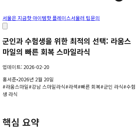
서울은 지금
핫 아이템
핫 플레이스
서울러 팁
문의
군인과 수험생을 위한 최적의 선택: 라움스
마일의 빠른 회복 스마일라식
업데이트: 2026-02-20
홍서준
•
2026년 2월 20일
#
라움스마일
#
강남 스마일라식
#
라섹
#
빠른 회복
#
군인 라식
#
수험
생 라식
핵심 요약