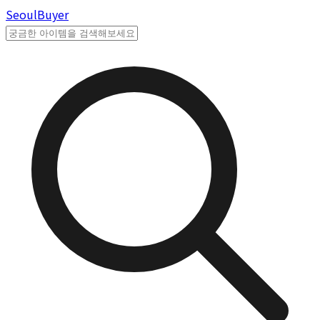
Seoul
Buyer