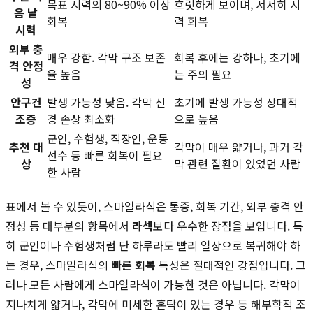
목표 시력의 80~90% 이상
흐릿하게 보이며, 서서히 시
음 날
회복
력 회복
시력
외부 충
매우 강함. 각막 구조 보존
회복 후에는 강하나, 초기에
격 안정
율 높음
는 주의 필요
성
안구건
발생 가능성 낮음. 각막 신
초기에 발생 가능성 상대적
조증
경 손상 최소화
으로 높음
군인, 수험생, 직장인, 운동
추천 대
각막이 매우 얇거나, 과거 각
선수 등 빠른 회복이 필요
상
막 관련 질환이 있었던 사람
한 사람
표에서 볼 수 있듯이, 스마일라식은 통증, 회복 기간, 외부 충격 안
정성 등 대부분의 항목에서
라섹
보다 우수한 장점을 보입니다. 특
히 군인이나 수험생처럼 단 하루라도 빨리 일상으로 복귀해야 하
는 경우, 스마일라식의
빠른 회복
특성은 절대적인 강점입니다. 그
러나 모든 사람에게 스마일라식이 가능한 것은 아닙니다. 각막이
지나치게 얇거나, 각막에 미세한 혼탁이 있는 경우 등 해부학적 조