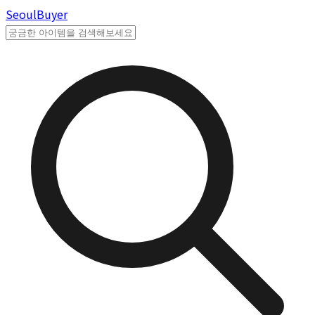
Seoul
Buyer