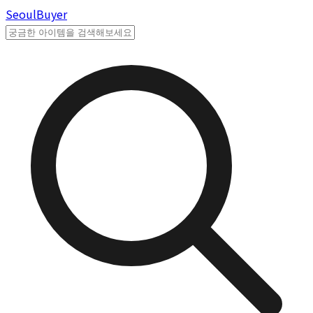
Seoul
Buyer