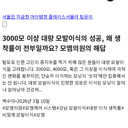
서울은 지금
핫 아이템
핫 플레이스
서울러 팁
문의
3000모 이상 대량 모발이식의 성공, 왜 생
착률이 전부일까요? 모엠의원의 해답
탈모로 인한 고민의 종지부를 찍기 위해 많은 분들이 대량 모발이
식을 고려합니다. 3000모, 4000모, 혹은 그 이상을 이식하여 극적
인 변화를 꿈꾸지만, 단순히 이식하는 모낭의 '숫자'에만 집중해서
는 안 됩니다. 대량 모발이식의 진정한 성공은 이식된 모낭이 얼마
나 살아남아 건강하...
백수아
•
2026년 3월 10일
#
모엠의원
#
모엠케어 시스템
#
강남 모발이식
#
대량 이식 생착률
#
비절개 모발이식
#
모엠