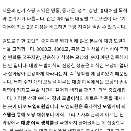
서울의 인기 쇼핑 지역은 명동, 동대문, 성수, 강남, 홍대처럼 목적
과 분위기가 다릅니다. 같은 아이템도 매장별 프로모션이 다르기
때문에 최소 2곳 이상을 비교하면 과잉 지출을 줄일 수 있습니다.
탈모로 인한 고민의 종지부를 찍기 위해 많은 분들이 대량 모발이
식을 고려합니다. 3000모, 4000모, 혹은 그 이상을 이식하여 극적
인 변화를 꿈꾸지만, 단순히 이식하는 모낭의 '숫자'에만 집중해서
는 안 됩니다. 대량 모발이식의 진정한 성공은 이식된 모낭이 얼마
나 살아남아 건강하게 자라나는지, 즉 '생착률'에 달려있기 때문입
니다. 특히 수천 개의 모낭을 다루는 대량 이식에서는 모낭의 손상
위험이 커지고 수술 시간이 길어져 생착률 관리가 더욱 중요해집
니다. 이러한 상황 속에서
강남 모발이식
의 새로운 기준을 제시하
는 곳이 바로
모엠의원
입니다. 모엠의원은 독자적인
모엠케어 시
스템
을 통해 모낭 채취부터 이식, 그리고 사후 관리에 이르는 전
과정에서
대량 이식 생착률
을 극한까지 끌어올리는 데 집중합니
다. 본 글에서는 왜 대량 이식에서 생착률이 핵심인지, 그리고 모