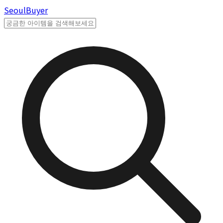
Seoul
Buyer