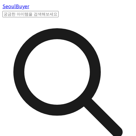
Seoul
Buyer