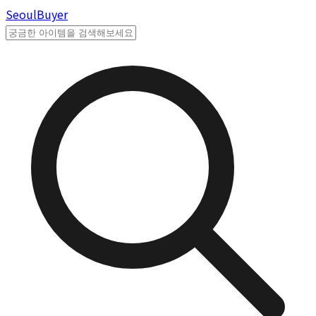
Seoul
Buyer