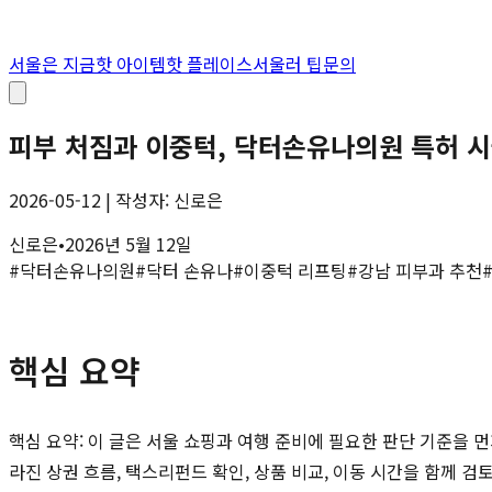
서울은 지금
핫 아이템
핫 플레이스
서울러 팁
문의
피부 처짐과 이중턱, 닥터손유나의원 특허 시
2026-05-12 | 작성자: 신로은
신로은
•
2026년 5월 12일
#
닥터손유나의원
#
닥터 손유나
#
이중턱 리프팅
#
강남 피부과 추천
핵심 요약
핵심 요약: 이 글은 서울 쇼핑과 여행 준비에 필요한 판단 기준을 먼
라진 상권 흐름, 택스리펀드 확인, 상품 비교, 이동 시간을 함께 검