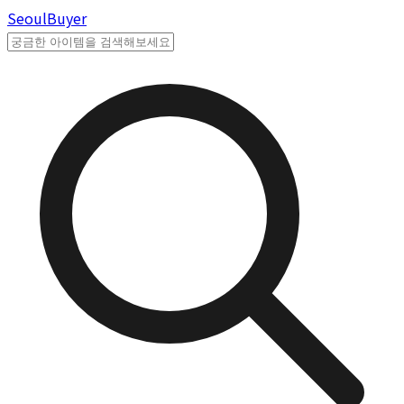
Seoul
Buyer