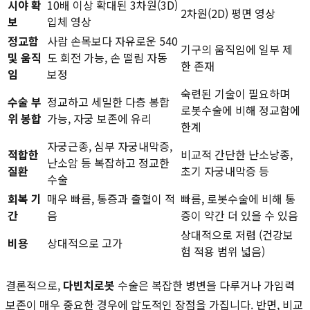
시야 확
10배 이상 확대된 3차원(3D)
2차원(2D) 평면 영상
보
입체 영상
정교함
사람 손목보다 자유로운 540
기구의 움직임에 일부 제
및 움직
도 회전 가능, 손 떨림 자동
한 존재
임
보정
숙련된 기술이 필요하며
수술 부
정교하고 세밀한 다층 봉합
로봇수술에 비해 정교함에
위 봉합
가능, 자궁 보존에 유리
한계
자궁근종, 심부 자궁내막증,
적합한
비교적 간단한 난소낭종,
난소암 등 복잡하고 정교한
질환
초기 자궁내막증 등
수술
회복 기
매우 빠름, 통증과 출혈이 적
빠름, 로봇수술에 비해 통
간
음
증이 약간 더 있을 수 있음
상대적으로 저렴 (건강보
비용
상대적으로 고가
험 적용 범위 넓음)
결론적으로,
다빈치로봇
수술은 복잡한 병변을 다루거나 가임력
보존이 매우 중요한 경우에 압도적인 장점을 가집니다. 반면, 비교