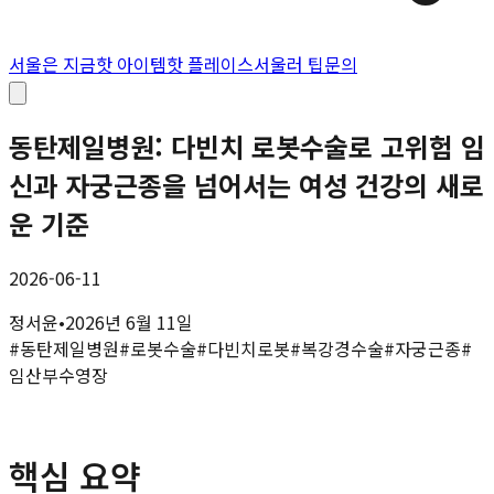
서울은 지금
핫 아이템
핫 플레이스
서울러 팁
문의
동탄제일병원: 다빈치 로봇수술로 고위험 임
신과 자궁근종을 넘어서는 여성 건강의 새로
운 기준
2026-06-11
정서윤
•
2026년 6월 11일
#
동탄제일병원
#
로봇수술
#
다빈치로봇
#
복강경수술
#
자궁근종
#
임산부수영장
핵심 요약