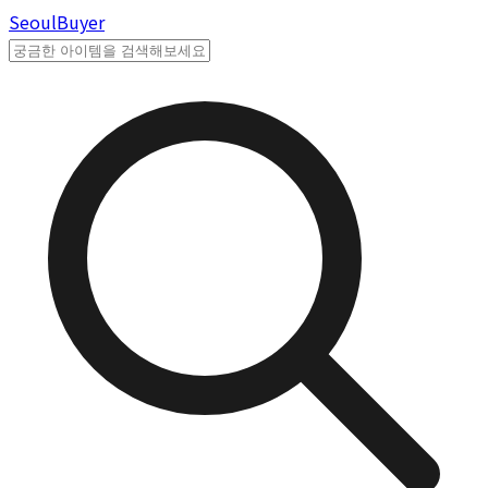
Seoul
Buyer