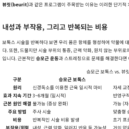
뷰릿(beurit)
과 같은 프로그램이 주목받는 이유는 이러한 단기적 
내성과 부작용, 그리고 반복되는 비용
보톡스 시술을 반복하다 보면 우리 몸은 항체를 형성하여 약물에 대한
다. 또한, 드물지만 시술 부위의 통증, 근력 약화, 원치 않는 
입니다. 근본적인
승모근 운동
과 스트레칭으로 문제를 해결한다면 
승모근 보톡스 vs. 뷰
구분
승모근 보톡스
원리
신경독소를 이용한 근육 일시적 마비
자세 교
효과 지속 기간
3~6개월 (일시적)
반영구적
근본 원인 해결
불가능 (증상 완화)
가능 (자
주요 방법
주사 시술
맞춤형 
비용
반복적인 시술 비용 발생
초기 프
부작용/위험
내성, 근력 약화, 알러지 반응 등 가능성
거의 없