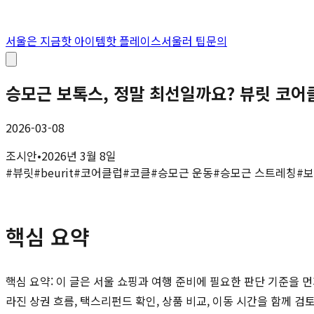
서울은 지금
핫 아이템
핫 플레이스
서울러 팁
문의
승모근 보톡스, 정말 최선일까요? 뷰릿 코어
2026-03-08
조시안
•
2026년 3월 8일
#
뷰릿
#
beurit
#
코어클럽
#
코클
#
승모근 운동
#
승모근 스트레칭
#
보
핵심 요약
핵심 요약: 이 글은 서울 쇼핑과 여행 준비에 필요한 판단 기준을 먼
라진 상권 흐름, 택스리펀드 확인, 상품 비교, 이동 시간을 함께 검