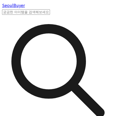
Seoul
Buyer