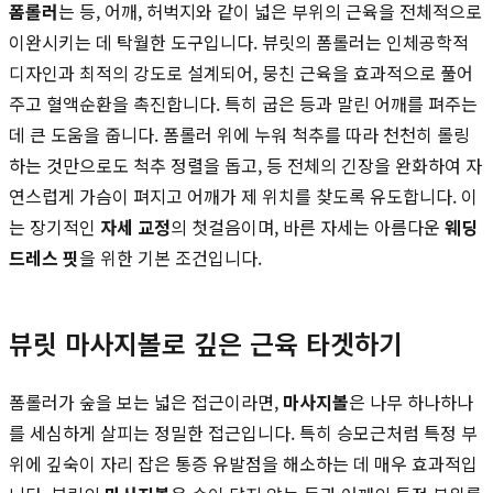
폼롤러
는 등, 어깨, 허벅지와 같이 넓은 부위의 근육을 전체적으로
이완시키는 데 탁월한 도구입니다. 뷰릿의 폼롤러는 인체공학적
디자인과 최적의 강도로 설계되어, 뭉친 근육을 효과적으로 풀어
주고 혈액순환을 촉진합니다. 특히 굽은 등과 말린 어깨를 펴주는
데 큰 도움을 줍니다. 폼롤러 위에 누워 척추를 따라 천천히 롤링
하는 것만으로도 척추 정렬을 돕고, 등 전체의 긴장을 완화하여 자
연스럽게 가슴이 펴지고 어깨가 제 위치를 찾도록 유도합니다. 이
는 장기적인
자세 교정
의 첫걸음이며, 바른 자세는 아름다운
웨딩
드레스 핏
을 위한 기본 조건입니다.
뷰릿 마사지볼로 깊은 근육 타겟하기
폼롤러가 숲을 보는 넓은 접근이라면,
마사지볼
은 나무 하나하나
를 세심하게 살피는 정밀한 접근입니다. 특히 승모근처럼 특정 부
위에 깊숙이 자리 잡은 통증 유발점을 해소하는 데 매우 효과적입