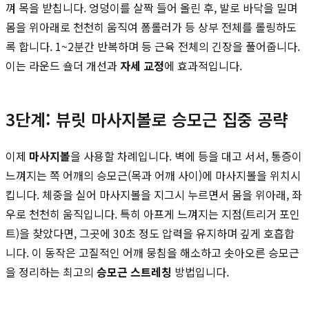
껴 목을 받칩니다. 엉덩이를 살짝 들어 올린 후, 발로 바닥을 밀며
몸을 위아래로 천천히 움직여 폼롤러가 등 상부 전체를 롤링하도
록 합니다. 1~2분간 반복하며 등 근육 전체의 긴장을 풀어줍니다.
이는 라운드 숄더 개선과
자세 교정
에 효과적입니다.
3단계: 뷰릿 마사지볼로 승모근 집중 공략
이제
마사지볼
을 사용할 차례입니다. 벽에 등을 대고 서서, 통증이
느껴지는 쪽 어깨의 승모근(목과 어깨 사이)에 마사지볼을 위치시
킵니다. 체중을 실어 마사지볼을 지그시 누르면서 몸을 위아래, 좌
우로 천천히 움직입니다. 특히 아프게 느껴지는 지점(트리거 포인
트)을 찾았다면, 그곳에 30초 정도 압력을 유지하며 깊게 호흡합
니다. 이 동작은 고질적인 어깨 뭉침을 해소하고 솟아오른 승모근
을 정리하는 최고의
승모근 스트레칭
방법입니다.