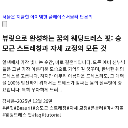
서울은 지금
핫 아이템
핫 플레이스
서울러 팁
문의
뷰릿으로 완성하는 꿈의 웨딩드레스 핏: 승
모근 스트레칭과 자세 교정의 모든 것
일생에서 가장 빛나는 순간, 바로 결혼식입니다. 모든 예비 신부님
들은 그날 가장 아름다운 모습으로 기억되길 꿈꾸며, 완벽한 웨딩
드레스를 고릅니다. 하지만 아무리 아름다운 드레스라도, 그 매력
을 100% 발산하기 위해서는 드레스가 감싸는 몸의 실루엣이 중
요합니다. 특히 우아하게 드러...
김세온
•
2025년 12월 26일
#
뷰릿
#
Beaurit
#
승모근 스트레칭
#
자세 교정
#
폼롤러
#
마사지볼
#
웨딩드레스 핏
#
faq
#
tutorial