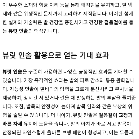
이 우수한 소재와 항균 처리 등을 통해 쾌적함을 유지하고, 발 냄
새와 같은 위생적인 문제까지 고려하여 제작됩니다. 이러한 섬세
한 설계와 기술력은
발 건강
을 증진시키고
건강한 걸음걸이
를 돕
는
뷰릿 인솔
의 핵심입니다.
뷰릿 인솔 활용으로 얻는 기대 효과
뷰릿 인솔
을 꾸준히 사용하면 다양한 긍정적인 효과를 기대할 수
있습니다. 가장 즉각적인 효과는 발의 피로 감소와 통증 완화입니
다.
기능성 인솔
이 발바닥의 압력을 고르게 분산시키고 쿠셔닝을
제공하여, 장시간 서 있거나 걸을 때 발생하는 발의 부담을 줄여줍
니다. 또한, 발목의 안정성이 높아져 발목 염좌와 같은 부상의 위
험을 줄일 수 있습니다. 더 나아가,
뷰릿 인솔
은
걸음걸이 교정
과
바른 자세
유지에 도움을 줍니다. 발의 아치가 바로 서고 발목이
안정되면 자연스럽게 올바른 보행 패턴이 형성되고, 이는 무릎과