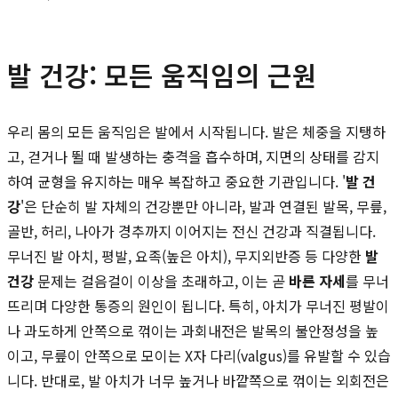
발 건강: 모든 움직임의 근원
우리 몸의 모든 움직임은 발에서 시작됩니다. 발은 체중을 지탱하
고, 걷거나 뛸 때 발생하는 충격을 흡수하며, 지면의 상태를 감지
하여 균형을 유지하는 매우 복잡하고 중요한 기관입니다. '
발 건
강
'은 단순히 발 자체의 건강뿐만 아니라, 발과 연결된 발목, 무릎,
골반, 허리, 나아가 경추까지 이어지는 전신 건강과 직결됩니다.
무너진 발 아치, 평발, 요족(높은 아치), 무지외반증 등 다양한
발
건강
문제는 걸음걸이 이상을 초래하고, 이는 곧
바른 자세
를 무너
뜨리며 다양한 통증의 원인이 됩니다. 특히, 아치가 무너진 평발이
나 과도하게 안쪽으로 꺾이는 과회내전은 발목의 불안정성을 높
이고, 무릎이 안쪽으로 모이는 X자 다리(valgus)를 유발할 수 있습
니다. 반대로, 발 아치가 너무 높거나 바깥쪽으로 꺾이는 외회전은