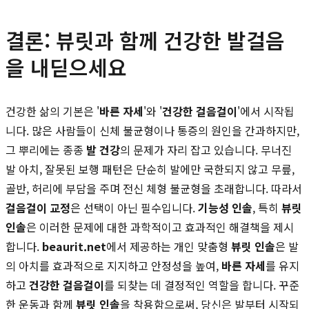
결론: 뷰릿과 함께 건강한 발걸음
을 내딛으세요
건강한 삶의 기본은 '
바른 자세
'와 '
건강한 걸음걸이
'에서 시작됩
니다. 많은 사람들이 신체 불균형이나 통증의 원인을 간과하지만,
그 뿌리에는 종종
발 건강
의 문제가 자리 잡고 있습니다. 무너진
발 아치, 잘못된 보행 패턴은 단순히 발에만 국한되지 않고 무릎,
골반, 허리에 부담을 주며 전신 체형 불균형을 초래합니다. 따라서
걸음걸이 교정
은 선택이 아닌 필수입니다.
기능성 인솔
, 특히
뷰릿
인솔
은 이러한 문제에 대한 과학적이고 효과적인 해결책을 제시
합니다.
beaurit.net
에서 제공하는 개인 맞춤형
뷰릿 인솔
은 발
의 아치를 효과적으로 지지하고 안정성을 높여,
바른 자세
를 유지
하고
건강한 걸음걸이
를 되찾는 데 결정적인 역할을 합니다. 꾸준
한 운동과 함께
뷰릿 인솔
을 착용함으로써, 당신은 발부터 시작되