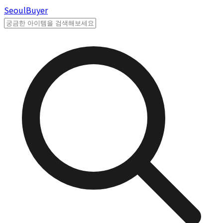
Seoul
Buyer