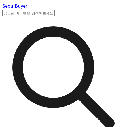
Seoul
Buyer