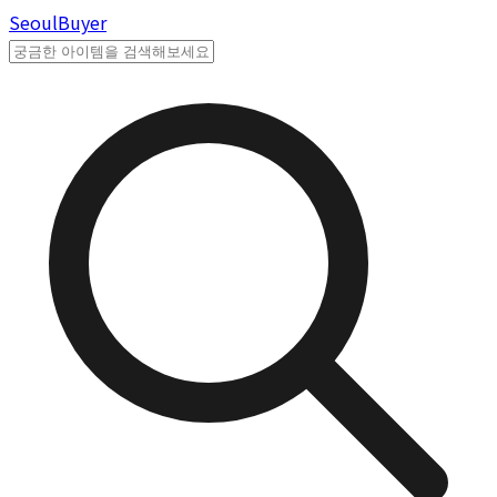
Seoul
Buyer